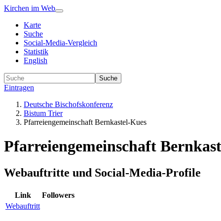
Kirchen im Web
Karte
Suche
Social-Media-Vergleich
Statistik
English
Suche
Eintragen
Deutsche Bischofskonferenz
Bistum Trier
Pfarreiengemeinschaft Bernkastel-Kues
Pfarreiengemeinschaft Bernkas
Webauftritte und Social-Media-Profile
Link
Followers
Webauftritt